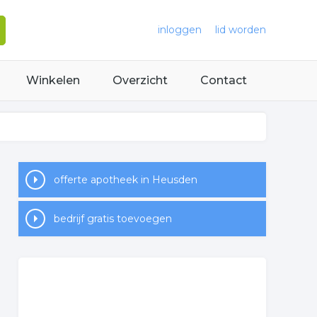
inloggen
lid worden
Winkelen
Overzicht
Contact
offerte apotheek in Heusden
bedrijf gratis toevoegen