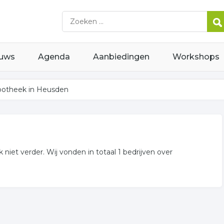
uws
Agenda
Aanbiedingen
Workshops
potheek in Heusden
iet verder. Wij vonden in totaal 1 bedrijven over
den weergegeven. Niet het bedrijf gevonden waarnaar u