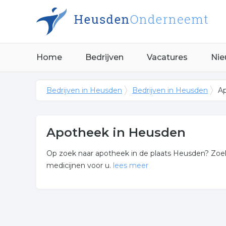
Home
Bedrijven
Vacatures
Nie
Bedrijven in Heusden
Bedrijven in Heusden
A
Apotheek in Heusden
Op zoek naar apotheek in de plaats Heusden? Zoek n
medicijnen voor u.
lees meer
Meer over apotheek
In onderstaande lijst zijn alle medicijnen in Heus
opzoek bent?