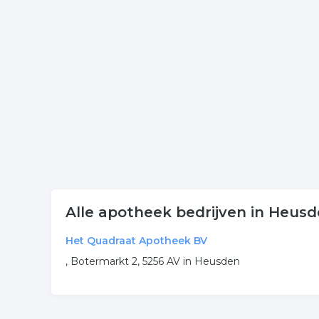
Klik een item uit de categorie online in de plaats 
onderneming of contactgegevens. De lijst is gekop
Meer bedrijven in Heusden
Wij vonden meer informatie over apotheek. De vol
apotheek
medicijnen
online
interne
.
Alle apotheek bedrijven in Heus
Het Quadraat Apotheek BV
, Botermarkt 2, 5256 AV in Heusden