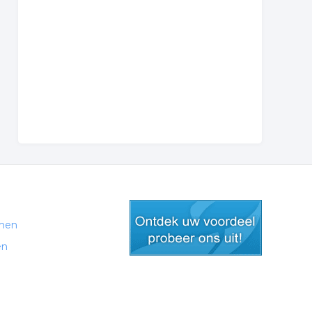
men
en
gratis lid worden