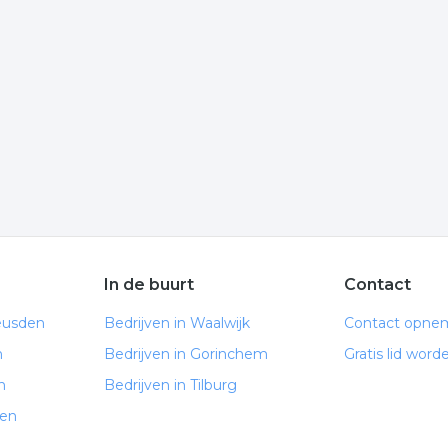
Klik op het item om meer over de onderneming te weten te
 informatie is gelinkt aan detacheren uit Heusden.
volgende trefwoorden vallen ook onder deze bedrijven
eren
ict detachering
In de buurt
Contact
eusden
Bedrijven in Waalwijk
Contact opne
n
Bedrijven in Gorinchem
Gratis lid word
n
Bedrijven in Tilburg
den