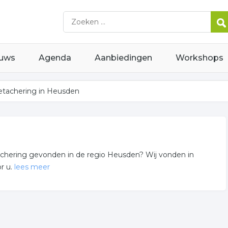
uws
Agenda
Aanbiedingen
Workshops
tachering in Heusden
etachering gevonden in de regio Heusden? Wij vonden in
r u.
lees meer
heringsbureau gerelateerde bedrijven in de omgeving van