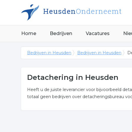
Home
Bedrijven
Vacatures
Nie
Bedrijven in Heusden
Bedrijven in Heusden
De
Detachering in Heusden
Heeft u de juiste leverancier voor bijvoorbeeld d
totaal geen bedrijven over detacheringsbureau voo
Meer over detachering
Onderstaand vindt u een overzicht van alle detac
Heusden.