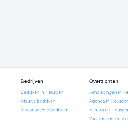
Wilt u meer weten over detacheren in de regio? 
komen of hoe u contact kunt opnemen. De volgende
Meer bedrijven in Heusden
Wij vonden meer informatie over detachering. De 
rubriek:
detachering
detacheringsbureau
detach
.
Bedrijven
Overzichten
Bedrijven in Heusden
Aanbiedingen in H
Nieuwe bedrijven
Agenda in Heusde
Meest actieve bedrijven
Nieuws uit Heusde
Vacatures in Heus