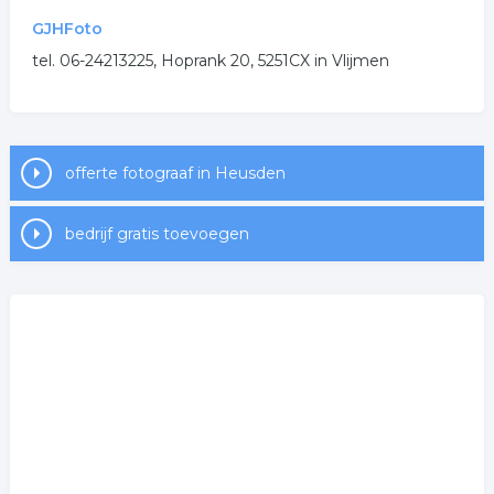
.
GJHFoto
tel. 06-24213225, Hoprank 20, 5251CX in Vlijmen
offerte fotograaf in Heusden
bedrijf gratis toevoegen