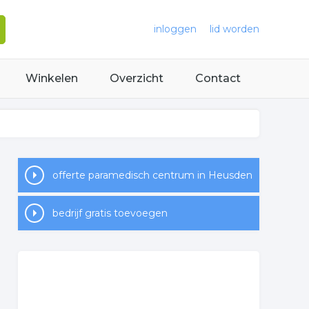
inloggen
lid worden
Winkelen
Overzicht
Contact
offerte paramedisch centrum in Heusden
bedrijf gratis toevoegen