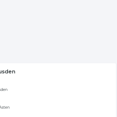
voor meer informatie of voor de contactgegevens van de
regio Heusden.
trum. De volgende trefwoorden vallen ook onder deze
eusden
sden
Asten