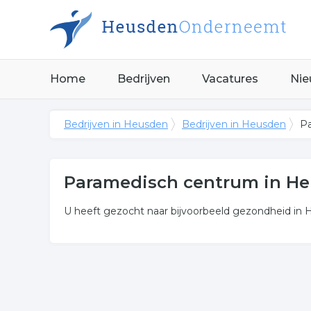
Home
Bedrijven
Vacatures
Nie
Bedrijven in Heusden
Bedrijven in Heusden
Pa
Paramedisch centrum in H
U heeft gezocht naar bijvoorbeeld gezondheid in He
Meer over paramedisch cen
De bedrijven in onderstaande lijst bevinden zich 
categorie genezing.