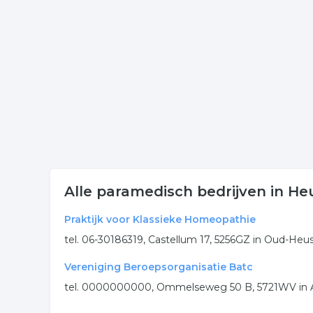
Klik op een bedrijf medisch in onderstaande lijst 
onderneming. Het overzicht bevat medisch in de 
Meer bedrijven in Heusden
Wij vonden meer informatie over paramedisch cen
bedrijven rubriek:
gezondheid
genezing
medisch
.
Alle paramedisch bedrijven in H
Praktijk voor Klassieke Homeopathie
tel. 06-30186319, Castellum 17, 5256GZ in Oud-Heu
Vereniging Beroepsorganisatie Batc
tel. 0000000000, Ommelseweg 50 B, 5721WV in 