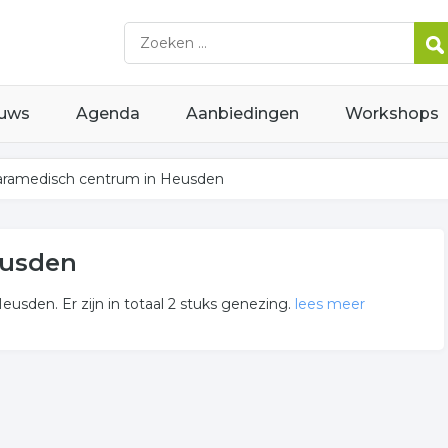
uws
Agenda
Aanbiedingen
Workshops
ramedisch centrum in Heusden
eusden
usden. Er zijn in totaal 2 stuks genezing.
lees meer
trum
in of in de omgeving van Heusden en behoren tot de