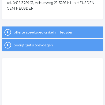
.
tel. 0416-375943, Achterweg 21, 5256 NL in HEUSDEN
GEM HEUSDEN
offerte speelgoedwinkel in Heusden
bedrijf gratis toevoegen