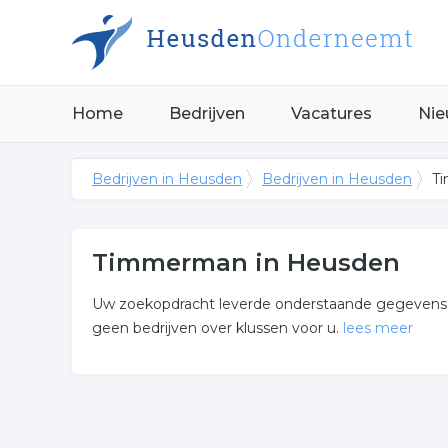
Home
Bedrijven
Vacatures
Nie
Bedrijven in Heusden
Bedrijven in Heusden
T
Timmerman in Heusden
Uw zoekopdracht leverde onderstaande gegevens op
geen bedrijven over klussen voor u.
lees meer
Meer over timmerman
Wij vonden de volgende klussen en gerelateerde bed