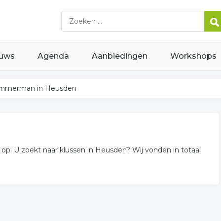
uws
Agenda
Aanbiedingen
Workshops
immerman in Heusden
. U zoekt naar klussen in Heusden? Wij vonden in totaal
rijven voor u in de regio.