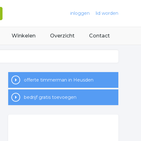
inloggen
lid worden
Winkelen
Overzicht
Contact
offerte timmerman in Heusden
bedrijf gratis toevoegen