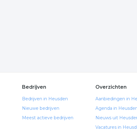
Wilt u meer weten over timmeren in de regio? Kl
komen of hoe u contact kunt opnemen. De volgend
Meer bedrijven in Heusden
Wij vonden meer informatie over timmerman. De v
rubriek:
klussen
klussen
timmeren
hout
.
Bedrijven
Overzichten
Bedrijven in Heusden
Aanbiedingen in H
Nieuwe bedrijven
Agenda in Heusde
Meest actieve bedrijven
Nieuws uit Heusde
Vacatures in Heus