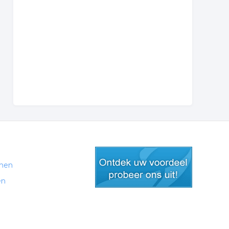
men
en
gratis lid worden