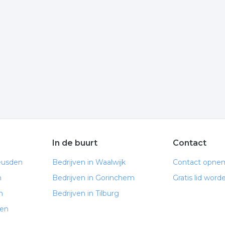
ik op het item om meer over de onderneming te weten te
e informatie is gelinkt aan timmeren uit Heusden.
olgende trefwoorden vallen ook onder deze bedrijven
timmerbedrijf
In de buurt
Contact
eusden
Bedrijven in Waalwijk
Contact opne
n
Bedrijven in Gorinchem
Gratis lid word
n
Bedrijven in Tilburg
den