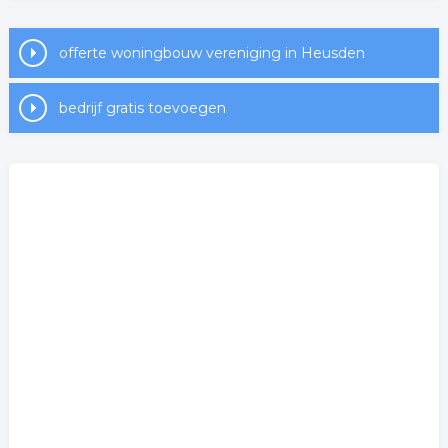
vereniging
offerte woningbouw vereniging in Heusden
Onderstaand vindt u een overzicht van alle woning
gerelateerde bedrijven in de omgeving van Heusden.
bedrijf gratis toevoegen
Wilt u meer weten over woning in de regio? Klik op het
item om meer over de onderneming te weten te
komen of hoe u contact kunt opnemen. De volgende
informatie is gelinkt aan huizen uit Heusden.
Meer bedrijven in Heusden
Wij vonden meer informatie over huizen. De volgende
trefwoorden vallen ook onder deze bedrijven rubriek:
woningbouw
woning
huizen
verhuur
woningbouwvereniging
huurhuis
.