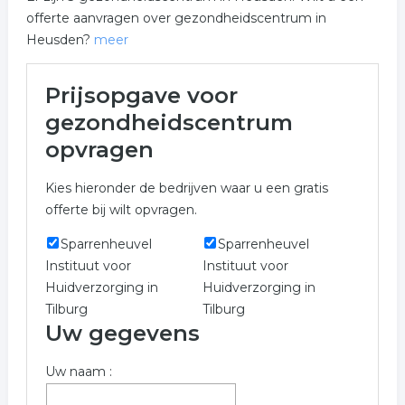
offerte aanvragen over gezondheidscentrum in
Heusden?
meer
Meer over
Prijsopgave voor
gezondheidscentrum in
gezondheidscentrum
Heusden
opvragen
Het overzicht toont alle gezondheidscentrum en
Kies hieronder de bedrijven waar u een gratis
hieraan gerelateerde bedrijven in de regio Heusden om
offerte bij wilt opvragen.
een prijs bij op te vragen.
Sparrenheuvel
Sparrenheuvel
Vul onderstaand formulier in voor een prijs indicatie
Instituut voor
Instituut voor
over gezondheidscentrum uit Heusden. Het overzicht
Huidverzorging in
Huidverzorging in
bevat gezondheidscentrum in de regio Heusden.
Tilburg
Tilburg
Trefwoorden:
Uw gegevens
huisarts
fysiotherapeut
psychiater
arts
Uw naam :