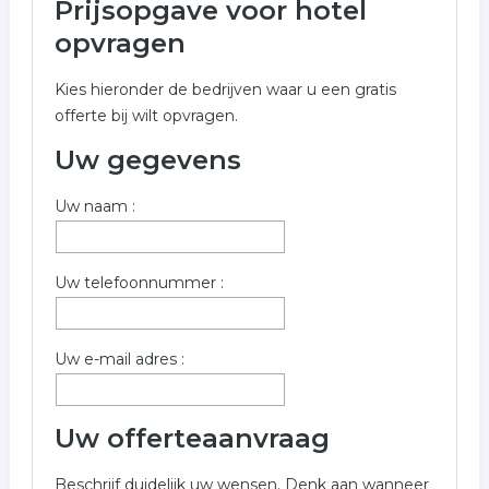
Prijsopgave voor hotel
Onderstaand vindt u een overzicht van alle hotel
opvragen
gerelateerde bedrijven in de omgeving van Heusden
voor een vrijblijvende aanvraag.
Kies hieronder de bedrijven waar u een gratis
offerte bij wilt opvragen.
Onderstaande bedrijven zijn gerelateerd aan hotel in de
plaats Heusden. Gebruik het offerte formulier om meer
Uw gegevens
informatie op te vragen over hotel in Heusden.
Uw naam :
Trefwoorden:
hotel
motel
overnachten
Uw telefoonnummer :
hotelkamer boeken
Uw e-mail adres :
Uw offerteaanvraag
Beschrijf duidelijk uw wensen. Denk aan wanneer