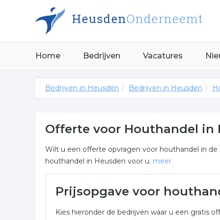
Home
Bedrijven
Vacatures
Nie
Bedrijven in Heusden
Bedrijven in Heusden
Ho
Offerte voor Houthandel in
Wilt u een offerte opvragen voor houthandel in de
houthandel in Heusden voor u.
meer
Meer over houthandel in H
Prijsopgave voor houthan
Onderstaand vindt u een overzicht van alle houth
Kies hieronder de bedrijven waar u een gratis off
voor een vrijblijvende aanvraag.