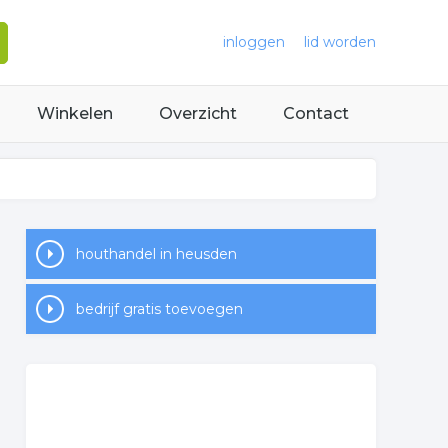
inloggen
lid worden
Winkelen
Overzicht
Contact
houthandel in heusden
bedrijf gratis toevoegen