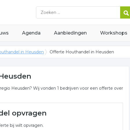
uws
Agenda
Aanbiedingen
Workshops
uthandel in Heusden
Offerte Houthandel in Heusden
 Heusden
 regio Heusden? Wij vonden 1 bedrijven voor een offerte over
eusden
del opvragen
andel gerelateerde bedrijven in de omgeving van Heusden
erte bij wilt opvragen.