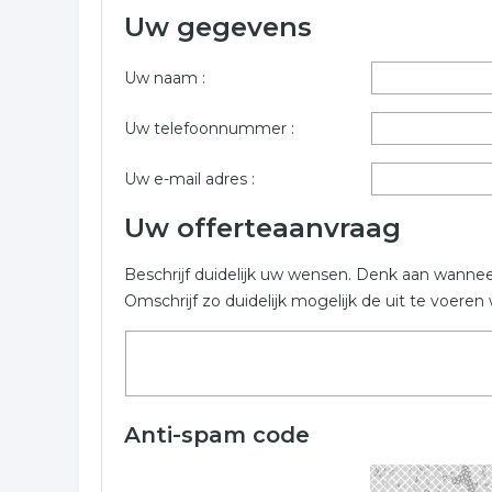
Uw gegevens
Meer informatie over houthandel uit Heusden? Geb
in Heusden.
Uw naam :
Trefwoorden:
Uw telefoonnummer :
hout
hout bouw
tuinhout
hardhout
Uw e-mail adres :
Uw offerteaanvraag
Beschrijf duidelijk uw wensen. Denk aan wanne
Omschrijf zo duidelijk mogelijk de uit te voer
Anti-spam code