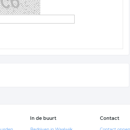
In de buurt
Contact
eusden
Bedrijven in Waalwijk
Contact opne