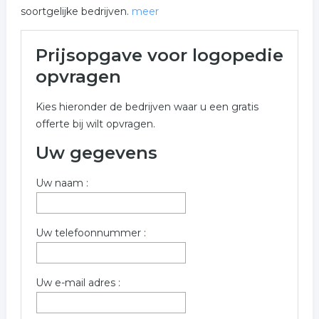
soortgelijke bedrijven.
meer
Meer over logopedie in
Prijsopgave voor logopedie
Heusden
opvragen
Onderstaand vindt u een overzicht van alle logopedie
Kies hieronder de bedrijven waar u een gratis
gerelateerde bedrijven in de omgeving van Heusden
offerte bij wilt opvragen.
voor een vrijblijvende aanvraag.
Uw gegevens
Gebruik onderstaand formulier voor gratis meer
informatie uit de rubriek logopedie in Heusden.
Uw naam :
Trefwoorden:
logopedist
spraak therapie
logopedisten
Uw telefoonnummer :
logopediste
taalontwikkeling
Uw e-mail adres :