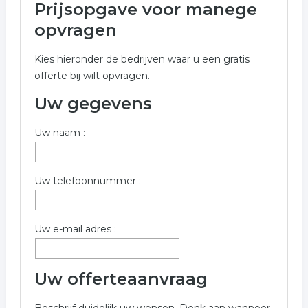
Prijsopgave voor manege
Onderstaand vindt u een overzicht van alle manege
opvragen
gerelateerde bedrijven in de omgeving van Heusden
voor een vrijblijvende aanvraag.
Kies hieronder de bedrijven waar u een gratis
offerte bij wilt opvragen.
Wilt u informatie opvragen voor manege in de regio
Heusden? Vul onderstaand formulier dan zo volledig
Uw gegevens
mogelijk in. De volgende bedrijven zijn gelinkt aan
manege uit Heusden.
Uw naam :
Trefwoorden:
Uw telefoonnummer :
manege
paardrij les
paardrijden
paarden
stalling
dressuur
Uw e-mail adres :
Uw offerteaanvraag