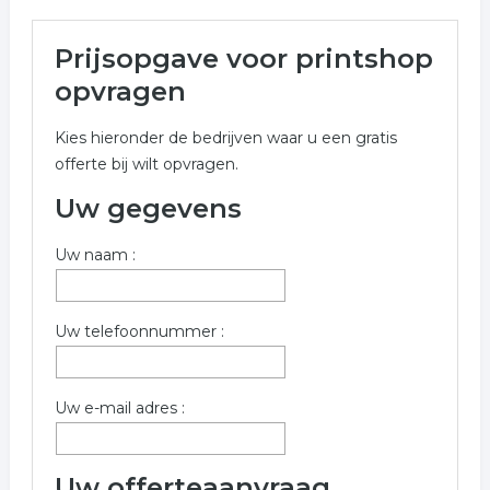
Meer over printshop in
Prijsopgave voor printshop
Heusden
opvragen
Onderstaand vindt u een overzicht van alle printshop
Kies hieronder de bedrijven waar u een gratis
gerelateerde bedrijven in de omgeving van Heusden
offerte bij wilt opvragen.
voor een vrijblijvende aanvraag.
Uw gegevens
Voor meer informatie over printshop in Heusden kunt u
het formulier invullen. wij hebben de volgende
Uw naam :
bedrijven gevonden.
Trefwoorden:
Uw telefoonnummer :
copyshop
printen
kopieeren
print service
Uw e-mail adres :
Uw offerteaanvraag