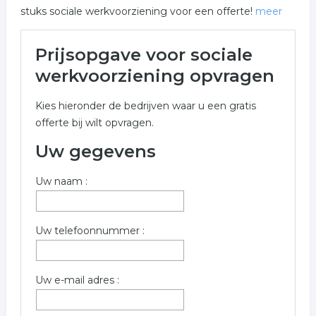
stuks sociale werkvoorziening voor een offerte!
meer
Meer over sociale
Prijsopgave voor sociale
werkvoorziening in Heusden
werkvoorziening opvragen
Onderstaand vindt u een overzicht van alle sociale
Kies hieronder de bedrijven waar u een gratis
werkvoorziening gerelateerde bedrijven in de
offerte bij wilt opvragen.
omgeving van Heusden voor een vrijblijvende
aanvraag.
Uw gegevens
Onderstaande bedrijven zijn gerelateerd aan sociale
Uw naam :
werkvoorziening in de plaats Heusden. Om een gratis
prijs opgave op te vragen dient u onderstaand formulier
in te vullen. De bedrijven komen uit de rubriek sociale
Uw telefoonnummer :
werkvoorziening in Heusden.
Trefwoorden:
Uw e-mail adres :
sociale werkvoorziening
begeleid werken