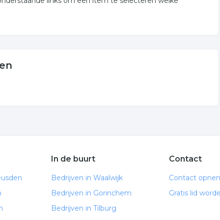
onderstaande links om een item te selecteren welke
den
In de buurt
Contact
eusden
Bedrijven in Waalwijk
Contact opne
n
Bedrijven in Gorinchem
Gratis lid word
n
Bedrijven in Tilburg