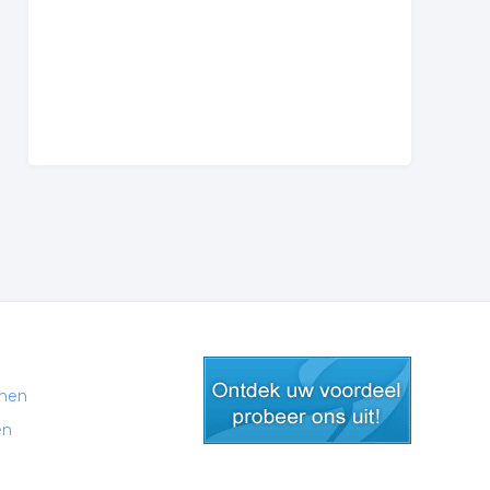
men
en
gratis lid worden