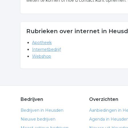
weten te komen of hoe u contact kunt opnemen. De
Rubrieken over internet in Heus
Apotheek
Internetbedrijf
Webshop
Bedrijven
Overzichten
Bedrijven in Heusden
Aanbiedingen in H
Nieuwe bedrijven
Agenda in Heusde