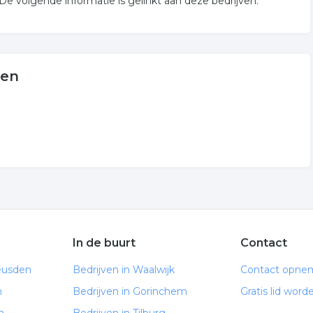
 volgende informatie is gelinkt aan deze bedrijven.
den
In de buurt
Contact
eusden
Bedrijven in Waalwijk
Contact opne
n
Bedrijven in Gorinchem
Gratis lid word