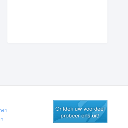
men
en
gratis lid worden