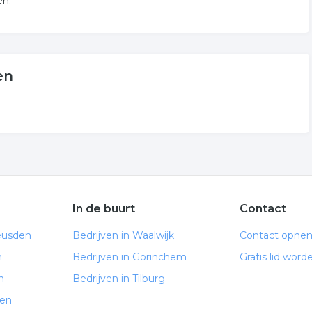
en.
en
In de buurt
Contact
eusden
Bedrijven in Waalwijk
Contact opne
n
Bedrijven in Gorinchem
Gratis lid word
n
Bedrijven in Tilburg
den