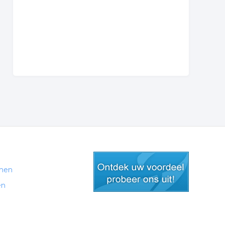
men
en
gratis lid worden