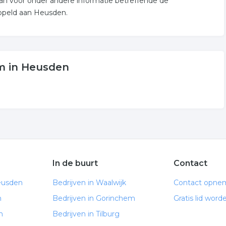
an voor onder andere informatie betreffende de
oppeld aan Heusden.
m in Heusden
In de buurt
Contact
eusden
Bedrijven in Waalwijk
Contact opne
n
Bedrijven in Gorinchem
Gratis lid word
n
Bedrijven in Tilburg