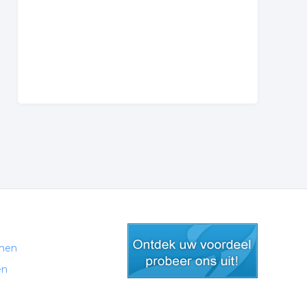
men
en
gratis lid worden