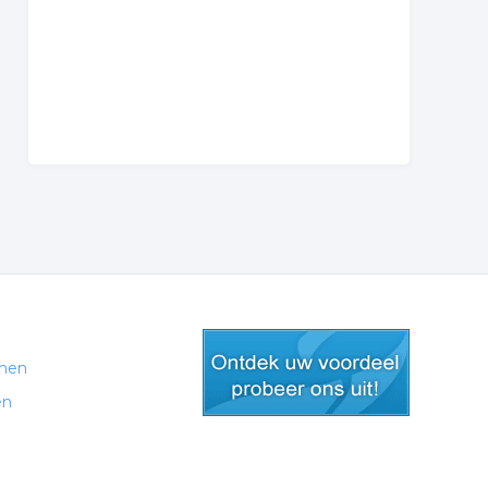
men
en
gratis lid worden