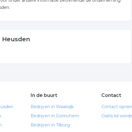
n voor onder andere informatie betreffende de onderneming
sden.
n Heusden
In de buurt
Contact
eusden
Bedrijven in Waalwijk
Contact opne
n
Bedrijven in Gorinchem
Gratis lid word
n
Bedrijven in Tilburg