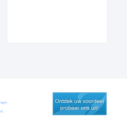
men
en
gratis lid worden